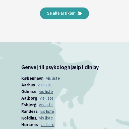
Se alle artikler
Genvej til psykologhjælp i din by
København
vis liste
Aarhus
vis liste
Odense
vis liste
Aalborg
vis liste
Esbjerg
vis liste
Randers
vis liste
Kolding
vis liste
Horsens
vis liste