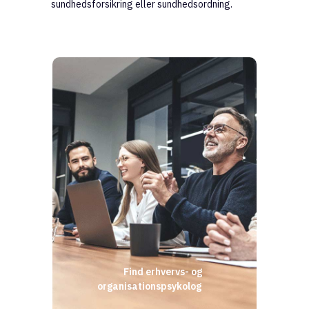
sundhedsforsikring eller sundhedsordning.
Find erhvervs- og
organisationspsykolog