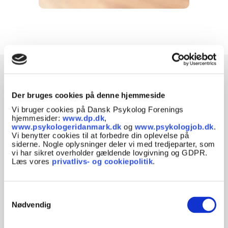
Viden om psykologi
Der bruges cookies på denne hjemmeside
Vi bruger cookies på Dansk Psykolog Forenings
Se vores arkiv med artikler om psykologi.
hjemmesider:
www.dp.dk
,
www.psykologeridanmark.dk
og
www.psykologjob.dk
.
Artiklerne er skrevet af psykologer, til alle med
Vi benytter cookies til at forbedre din oplevelse på
interesse for emner som stress, mental
siderne. Nogle oplysninger deler vi med tredjeparter, som
sundhed, angst, traumer og om psykiske lidelser
vi har sikret overholder gældende lovgivning og GDPR.
Læs vores
privatlivs- og cookiepolitik
.
som fx autisme, ADHD og depression. Indholdet
i artiklerne kan være ældre og afspejler den
viden, praksis eller lovgivning, der var
Samtykkevalg
gældende på udgivelsestidspunktet. Artiklerne
Nødvendig
opdateres ikke løbende.