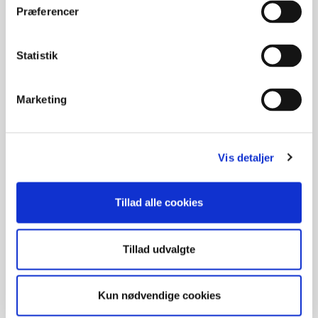
Præferencer
Statistik
Marketing
Vis detaljer
Hvad er borderline?
Kan borderline behandles? Det korte svar er ja.
Hvor man tidligere så ret pessimistisk på
Tillad alle cookies
behandlingsmulighederne, er der i de seneste
årtier sket så meget på området, at der findes
behandlingsmetoder, som langt de fleste vil
Tillad udvalgte
have gavn af.
Kun nødvendige cookies
Emne:
Borderline