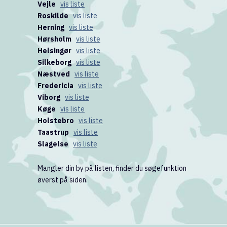
Vejle
vis liste
Roskilde
vis liste
Herning
vis liste
Hørsholm
vis liste
Helsingør
vis liste
Silkeborg
vis liste
Næstved
vis liste
Fredericia
vis liste
Viborg
vis liste
Køge
vis liste
Holstebro
vis liste
Taastrup
vis liste
Slagelse
vis liste
Mangler din by på listen, finder du søgefunktion
øverst på siden.