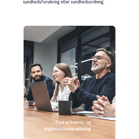
sundhedsforsikring eller sundhedsordning.
Find erhvervs- og
organisationspsykolog