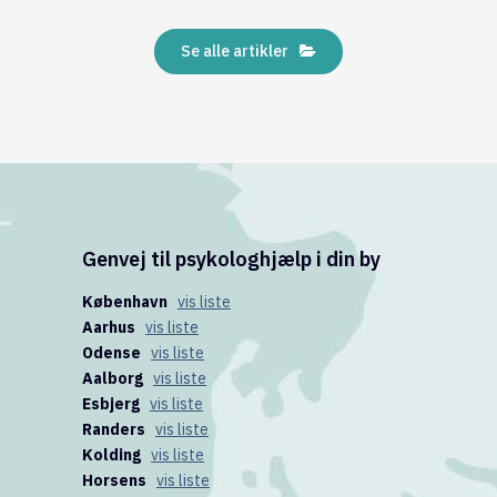
Se alle artikler
Genvej til psykologhjælp i din by
København
vis liste
Aarhus
vis liste
Odense
vis liste
Aalborg
vis liste
Esbjerg
vis liste
Randers
vis liste
Kolding
vis liste
Horsens
vis liste