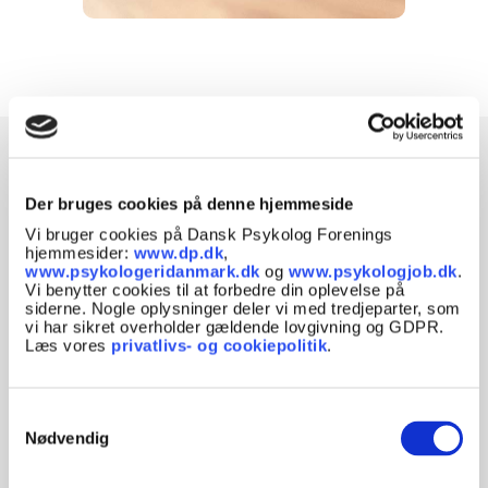
Viden om psykologi
Der bruges cookies på denne hjemmeside
Vi bruger cookies på Dansk Psykolog Forenings
Se vores arkiv med artikler om psykologi.
hjemmesider:
www.dp.dk
,
www.psykologeridanmark.dk
og
www.psykologjob.dk
.
Artiklerne er skrevet af psykologer, til alle med
Vi benytter cookies til at forbedre din oplevelse på
interesse for emner som stress, mental
siderne. Nogle oplysninger deler vi med tredjeparter, som
sundhed, angst, traumer og om psykiske lidelser
vi har sikret overholder gældende lovgivning og GDPR.
Læs vores
privatlivs- og cookiepolitik
.
som fx autisme, ADHD og depression. Indholdet
i artiklerne kan være ældre og afspejler den
viden, praksis eller lovgivning, der var
Samtykkevalg
gældende på udgivelsestidspunktet. Artiklerne
Nødvendig
opdateres ikke løbende.