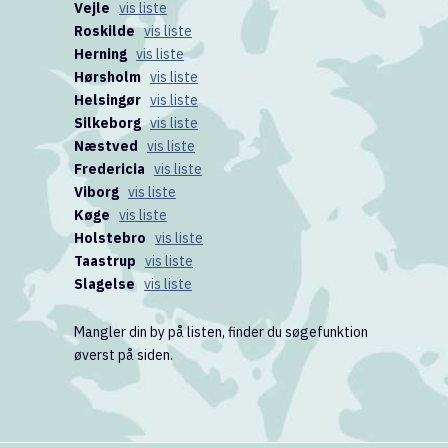
Vejle
vis liste
Roskilde
vis liste
Herning
vis liste
Hørsholm
vis liste
Helsingør
vis liste
Silkeborg
vis liste
Næstved
vis liste
Fredericia
vis liste
Viborg
vis liste
Køge
vis liste
Holstebro
vis liste
Taastrup
vis liste
Slagelse
vis liste
Mangler din by på listen, finder du søgefunktion
øverst på siden.