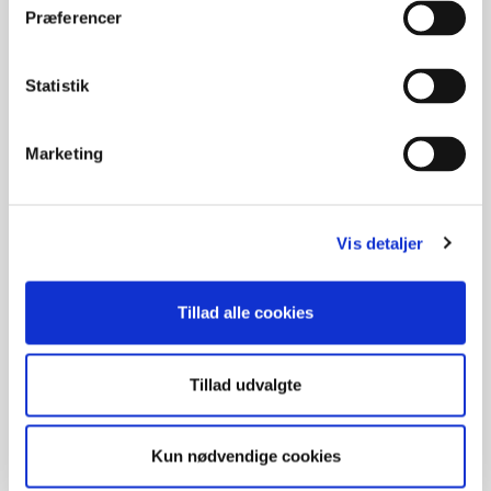
Præferencer
Statistik
Marketing
Vis detaljer
Hvad er borderline?
Kan borderline behandles? Det korte svar er ja.
Hvor man tidligere så ret pessimistisk på
Tillad alle cookies
behandlingsmulighederne, er der i de seneste
årtier sket så meget på området, at der findes
behandlingsmetoder, som langt de fleste vil
Tillad udvalgte
have gavn af.
Kun nødvendige cookies
Emne:
Borderline