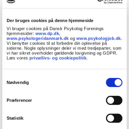
Psykologer med psykologisk praksisuddannelse
kan tage en specialpsykolog-uddannelse inden
for Voksenpsykiatri eller Børne- og
Der bruges cookies på denne hjemmeside
ungdomspsykiatri. Specialpsykologuddannelsen
Vi bruger cookies på Dansk Psykolog Forenings
er en fuldtidsstilling, den består af en
hjemmesider:
www.dp.dk
,
www.psykologeridanmark.dk
og
www.psykologjob.dk
.
introduktionsuddannelse og en
Vi benytter cookies til at forbedre din oplevelse på
hoveduddannelse, som sammenlagt varer 4 år.
siderne. Nogle oplysninger deler vi med tredjeparter, som
På uddannelsen får psykologen kompetencer,
vi har sikret overholder gældende lovgivning og GDPR.
Læs vores
privatlivs- og cookiepolitik
.
som er med til at styrke og understøtte den
tværfaglige opgaveløsning i psykiatrien.
Samtykkevalg
Uddannelsen foregår i psykiatrien i en af de fire
Nødvendig
regioner, som udbydes af
Danske Regioner
Find privatpraktiserende specialpsykologer ved
Præferencer
at anvende søgekriterierne her
på
psykologeridanmark.dk
Statistik
Specialistuddannelser