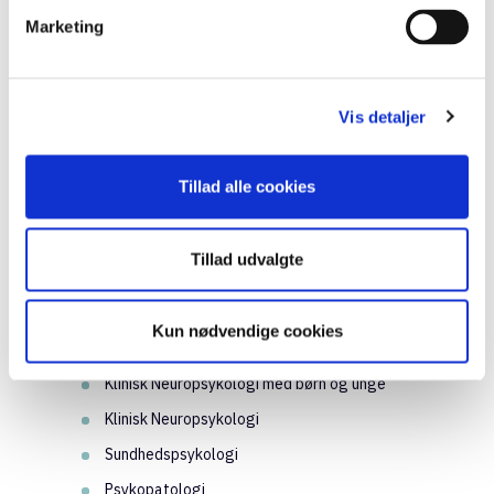
Psykologer med en psykologisk
Marketing
praksisuddannelse kan tage en
specialistuddannelse inden for 10 forskellige
specialer. Det er efteruddannelser, som er
Vis detaljer
funderet i både forskning og praksis.
Specialistuddannelserne består af
praksisarbejde, supervision, personligt
Tillad alle cookies
udviklingsarbejde, teori og et forskningsmodul.
Uddannelserne kan vare mellem 3-7 år.
Tillad udvalgte
Specialerne er:
Psykoterapi
Kun nødvendige cookies
Klinisk Børne- og ungepsykologi
Klinisk Neuropsykologi med børn og unge
Klinisk Neuropsykologi
Sundhedspsykologi
Psykopatologi