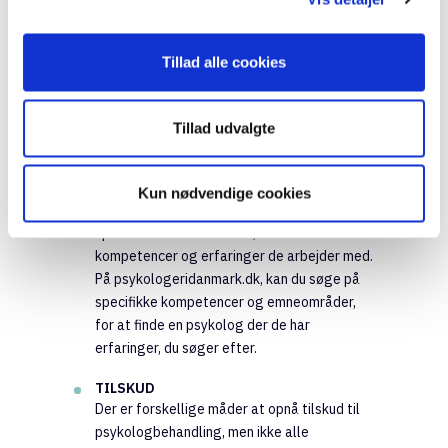
overveje, når du vælger
psykolog
Tillad alle cookies
– eller søger psykolog her på siden:
KOMPETENCER
Tillad udvalgte
Sørg for at stille spørgsmål til dine
forventninger til psykologen ved den første
henvendelse. Det kan være forventninger til,
Kun nødvendige cookies
hvad psykologen skal vide noget om, hvilken
specialuddannelse de har, eller hvilke
kompetencer og erfaringer de arbejder med.
På psykologeridanmark.dk, kan du søge på
specifikke kompetencer og emneområder,
for at finde en psykolog der de har
erfaringer, du søger efter.
TILSKUD
Der er forskellige måder at opnå tilskud til
psykologbehandling, men ikke alle