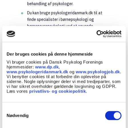
behandling af psykologer.
Du kan bruge psykologeridanmark.dk til at
finde specialister i børnepsykologi og
børneneuropsykologi ved at anvende
søgekriterierne på forsiden og husk at
sætte hak i ‘med henvisning’, hvis du søger
psykolog med henvisning fra lægen.
Der bruges cookies på denne hjemmeside
Der kan være gået mange dårlige oplevelser
Vi bruger cookies på Dansk Psykolog Forenings
og forsøg på at løse barnets problemer forud
hjemmesider:
www.dp.dk
,
for det første besøg hos psykologen.
www.psykologeridanmark.dk
og
www.psykologjob.dk
.
Vi benytter cookies til at forbedre din oplevelse på
Psykologen vil i alle tilfælde se det som sin
siderne. Nogle oplysninger deler vi med tredjeparter, som
opgave at finde ud af, hvad det hele handler om
vi har sikret overholder gældende lovgivning og GDPR.
ved at lytte, ved at tage barnets perspektiv og
Læs vores
privatlivs- og cookiepolitik
.
ved ikke at alliere sig med nogen af parterne.
Tavsheds- og underretningspligt
Samtykkevalg
Psykologen har tavshedspligt også ved
Nødvendig
undersøgelse og behandling af børn, Men de har