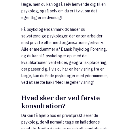
læge, men du kan også selv henvende dig til en
psykolog, også selv om du er i tvivl om det
egentlig er nødvendigt.
På psykologeridanmark.dk finder du
selvstændige psykologer, der enten arbejder
med private eller med organisationer/erhverv.
Alle er medlemmer af Dansk Psykolog Forening,
og du kan slå psykologer op, med de
kvalifikationer, ventetider, geografisk placering,
der passer dig. Hvis du har en henvisning fra en
læge, kan du finde psykologer med ydernummer,
ved at sætte hak i ‘Med lægehenvisning’.
Hvad sker der ved første
konsultation?
Du kan få hjælp hos en privatpraktiserende
psykolog, de vil normalt tage en indledende
samtale. Nogle gange er en enkelt samtale nok.