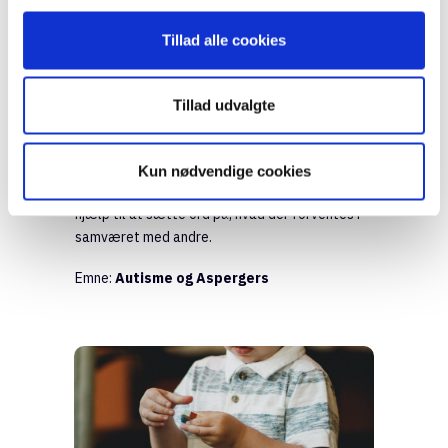
Tillad alle cookies
6 myter om autisme
Tillad udvalgte
Det er en myte, at mennesker med autisme
helst vil være alene og ikke har brug for
selskab. Men de kan have svært ved at
Kun nødvendige cookies
gennemskue sociale samspil og have brug for
hjælp til at sætte ord på, hvad der forventes i
samværet med andre.
Emne:
Autisme og Aspergers