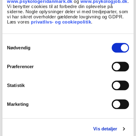
www.psykologeridanmark.dk
og
www.psykologjob.dk
.
Vi benytter cookies til at forbedre din oplevelse på
siderne. Nogle oplysninger deler vi med tredjeparter, som
vi har sikret overholder gældende lovgivning og GDPR.
Læs vores
privatlivs- og cookiepolitik
.
Autisme øger risikoen for stress
Samtykkevalg
Nødvendig
Vi kan alle blive ramt af stress, men personer
med autisme er mere sårbare end andre. Især
hvis personen selv eller omverdenen ikke har
Præferencer
forståelse for de behov, autismen kan medføre.
Emne:
Autisme og Aspergers, Stress
Statistik
Marketing
Vis detaljer