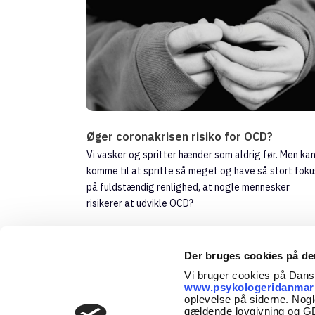
Øger coronakrisen risiko for OCD?
Vi vasker og spritter hænder som aldrig før. Men kan
komme til at spritte så meget og have så stort foku
på fuldstændig renlighed, at nogle mennesker
risikerer at udvikle OCD?
Emne:
Angst, Corona, OCD
Der bruges cookies på d
Vi bruger cookies på Dan
www.psykologeridanmar
oplevelse på siderne. Nogl
gældende lovgivning og 