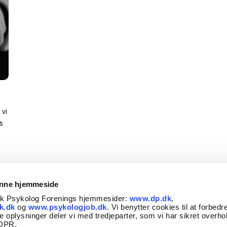
 vi
s
enne hjemmeside
sk Psykolog Forenings hjemmesider:
www.dp.dk
,
k.dk
og
www.psykologjob.dk
. Vi benytter cookies til at forbedr
e oplysninger deler vi med tredjeparter, som vi har sikret overho
GDPR.