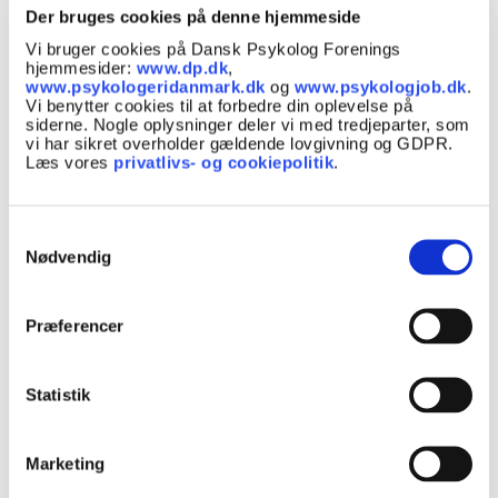
Der bruges cookies på denne hjemmeside
Emne:
Mental sundhed, Søvn
Vi bruger cookies på Dansk Psykolog Forenings
hjemmesider:
www.dp.dk
,
www.psykologeridanmark.dk
og
www.psykologjob.dk
.
Vi benytter cookies til at forbedre din oplevelse på
siderne. Nogle oplysninger deler vi med tredjeparter, som
vi har sikret overholder gældende lovgivning og GDPR.
Læs vores
privatlivs- og cookiepolitik
.
Samtykkevalg
Nødvendig
Hjælp – min partner snorker
Præferencer
Det kan være enormt irriterende og
frustrerende at ligge vågen ved siden af en
Statistik
snorkende partner. Man kan føle sig fortvivlet
og magtesløs, og mange bliver misundelige
over, at partneren har så let ved at sove. Måske
Marketing
har du prøvet alt. Få her et bud på, hvad du kan