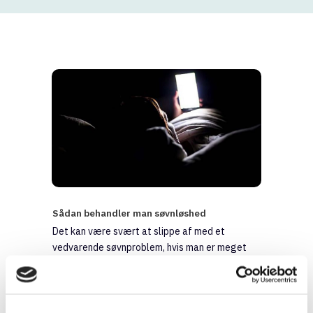
Sådan behandler man søvnløshed
Det kan være svært at slippe af med et
vedvarende søvnproblem, hvis man er meget
opsat på, at det skal lykkes. Her kan det give
mening at bruge en konkret indsats, der kan
hjælpe med at dæmpe kampen.