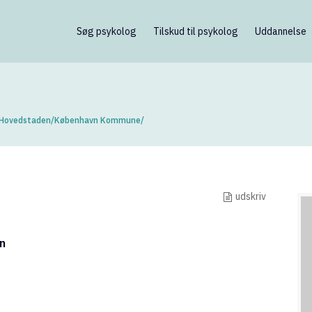
Søg psykolog
Tilskud til psykolog
Uddannelse
 Hovedstaden
/
København Kommune
/
udskriv
n