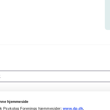
g
enne hjemmeside
sk Psykolog Forenings hjemmesider:
www.dp.dk
,