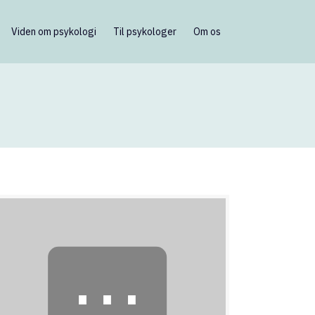
Viden om psykologi
Til psykologer
Om os
⋯