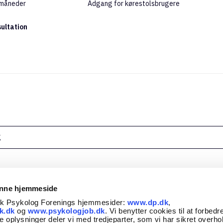
 måneder
Adgang for kørestolsbrugere
sultation
g
enne hjemmeside
sk Psykolog Forenings hjemmesider:
www.dp.dk
,
k.dk
og
www.psykologjob.dk
. Vi benytter cookies til at forbedr
e oplysninger deler vi med tredjeparter, som vi har sikret overho