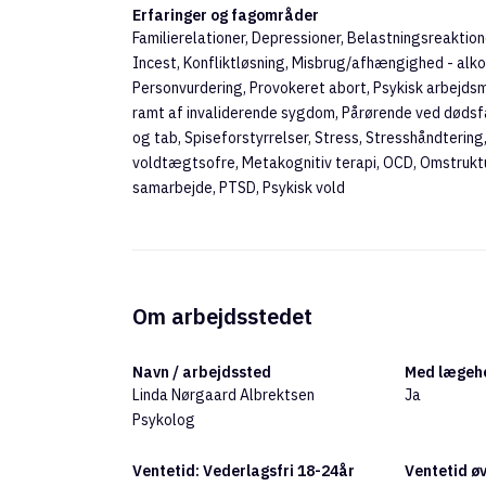
Erfaringer og fagområder
Familierelationer, Depressioner, Belastningsreaktio
Incest, Konfliktløsning, Misbrug/afhængighed - alko
Personvurdering, Provokeret abort, Psykisk arbejdsmil
ramt af invaliderende sygdom, Pårørende ved dødsf
og tab, Spiseforstyrrelser, Stress, Stresshåndtering,
voldtægtsofre, Metakognitiv terapi, OCD, Omstrukt
samarbejde, PTSD, Psykisk vold
Om arbejdsstedet
Navn / arbejdssted
Med lægehe
Linda Nørgaard Albrektsen
Ja
Psykolog
Ventetid: Vederlagsfri 18-24år
Ventetid øv