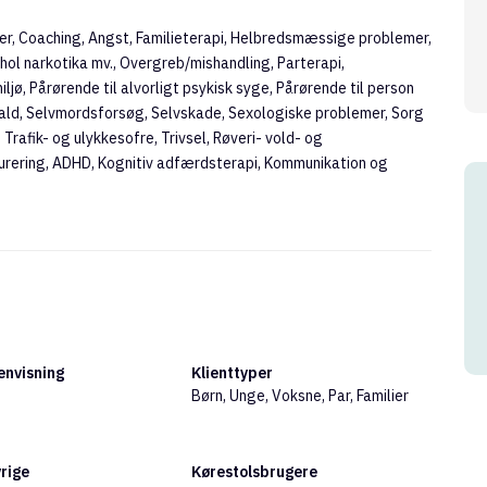
ner, Coaching, Angst, Familieterapi, Helbredsmæssige problemer,
hol narkotika mv., Overgreb/mishandling, Parterapi,
jø, Pårørende til alvorligt psykisk syge, Pårørende til person
ald, Selvmordsforsøg, Selvskade, Sexologiske problemer, Sorg
 Trafik- og ulykkesofre, Trivsel, Røveri- vold- og
urering, ADHD, Kognitiv adfærdsterapi, Kommunikation og
nvisning
Klienttyper
Børn, Unge, Voksne, Par, Familier
rige
Kørestolsbrugere