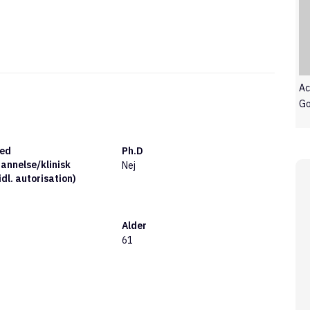
Ac
Go
med
Ph.D
annelse/klinisk
Nej
idl. autorisation)
Alder
61