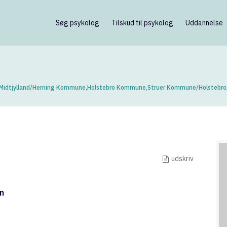
Søg psykolog
Tilskud til psykolog
Uddannelse
Midtjylland
/
Herning Kommune
,
Holstebro Kommune
,
Struer Kommune
/
Holstebro
udskriv
n