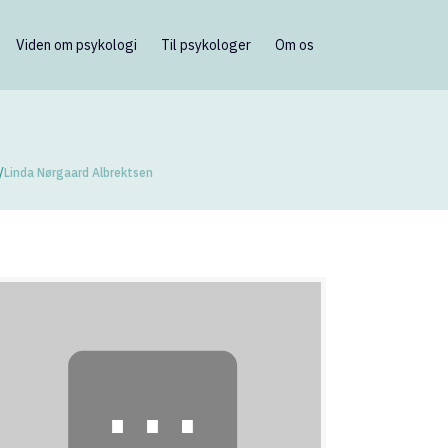
Viden om psykologi
Til psykologer
Om os
/
Linda Nørgaard Albrektsen
⋯