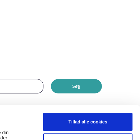
Søg
Tillad alle cookies
e din
lder