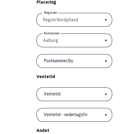
Placering
Råe
900
Regioner
Med
Kommuner
Postnummer/by
Ventetid
Ves
Ventetid
900
Med
Ventetid - vederlagsfri
Andet