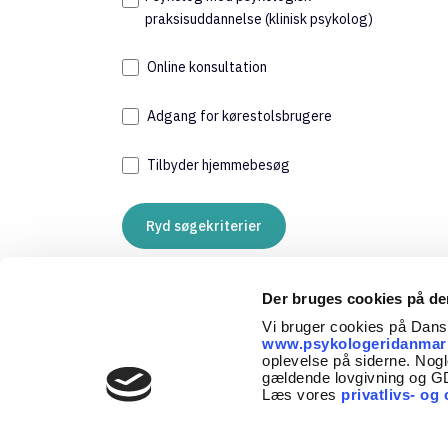
940
praksisuddannelse (klinisk psykolog)
Med
Online konsultation
Adgang for kørestolsbrugere
Tilbyder hjemmebesøg
Ryd søgekriterier
Und
900
Der bruges cookies på d
Med
Vi bruger cookies på Dan
www.psykologeridanmar
oplevelse på siderne. Nogl
gældende lovgivning og 
Læs vores
privatlivs- og 