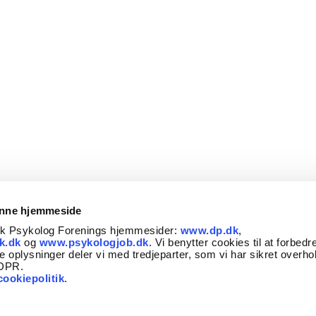
0 Nørresundby
9000 Aalborg
 lægehenvisning:
Ja
Med lægehenvisning:
Nej
Se profil
Se profil
Zoe Koutina
Mette Richter
er Lien 21
Vesterå 4, 2.
0 Aalborg
9000 Aalborg
enne hjemmeside
 lægehenvisning:
Ja
Med lægehenvisning:
Nej
sk Psykolog Forenings hjemmesider:
www.dp.dk
,
k.dk
og
www.psykologjob.dk
. Vi benytter cookies til at forbedr
e oplysninger deler vi med tredjeparter, som vi har sikret overho
Se profil
Se profil
GDPR.
cookiepolitik
.