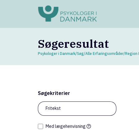
Søgeresultat
Psykologer i Danmark
/
Søg
/
Alle Erfaringsområder
/
Region 
Søgekriterier
118
ps
Fritekst
Med lægehenvisning