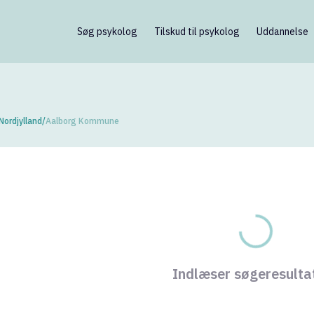
Søg psykolog
Tilskud til psykolog
Uddannelse
Nordjylland
/
Aalborg Kommune
ykologer fundet
Jens Østergaa
Kirstine Nielsen
Riis