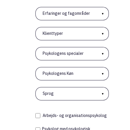
Erfaringer og fagområder
Klienttyper
Øst
900
Psykologens specialer
Med
Psykologens Køn
Sprog
Arbejds- og organisationspsykolog
Gam
Psykolog med psykologisk