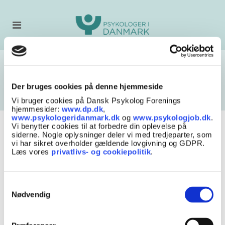
Søgeresultat
Psykologer i Danmark
/
Søg
/
Alle Erfaringsområder
/
Region Syddanmark
/
Kolding Kommune
Der bruges cookies på denne hjemmeside
Vi bruger cookies på Dansk Psykolog Forenings
hjemmesider:
www.dp.dk
,
www.psykologeridanmark.dk
og
www.psykologjob.dk
.
Vi benytter cookies til at forbedre din oplevelse på
siderne. Nogle oplysninger deler vi med tredjeparter, som
vi har sikret overholder gældende lovgivning og GDPR.
Søgekriterier
Læs vores
privatlivs- og cookiepolitik
.
Loading...
Samtykkevalg
Nødvendig
Indlæser søgeresultater...