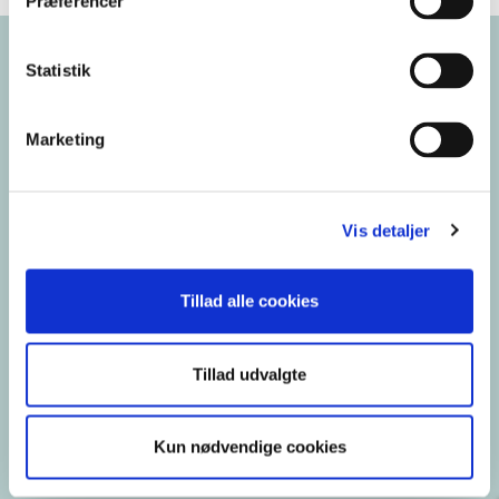
Præferencer
Statistik
Marketing
Vis detaljer
Dansk Psykolog Forening
Stockholmsgade 27
2100 København Ø
Tillad alle cookies
E-mail:
dp@dp.dk
Tillad udvalgte
Website:
www.dp.dk
Kun nødvendige cookies
Cookies:
DP's privatlivs- og cookiepolitik