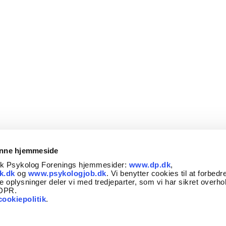
ionsvej 19, st.. tv.
Andkærvej 19
0 Jelling
7100 Vejle
 lægehenvisning:
Nej
Med lægehenvisning:
Nej
Se profil
Se profil
Katrine Risbje
Birgitta Mark
Nørregaard
skovvej 10
Gormsgade 2, 2. tv
enne hjemmeside
0 Vejle
7100 Vejle
sk Psykolog Forenings hjemmesider:
www.dp.dk
,
 lægehenvisning:
Nej
Med lægehenvisning:
Nej
k.dk
og
www.psykologjob.dk
. Vi benytter cookies til at forbedr
e oplysninger deler vi med tredjeparter, som vi har sikret overho
GDPR.
Se profil
Se profil
cookiepolitik
.