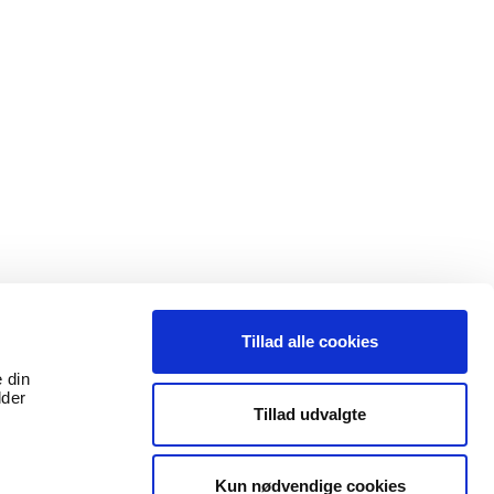
Engebækvej 93
7330 Brande
Med lægehenvisning:
Ja
Se profil
rg
Frank Meier
Kløvervej 28A
Tillad alle cookies
7190 Billund
Med lægehenvisning:
Ja
e din
lder
Tillad udvalgte
Se profil
Kun nødvendige cookies