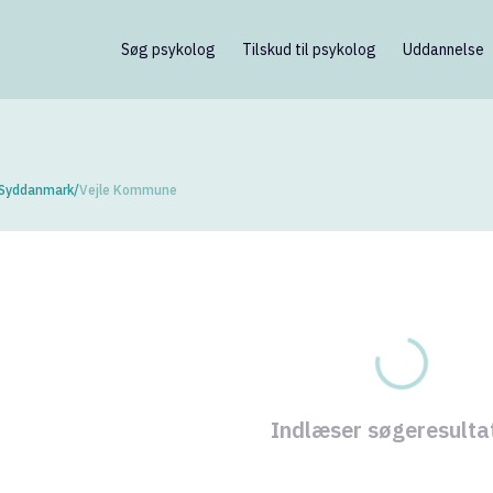
Søg psykolog
Tilskud til psykolog
Uddannelse
 Syddanmark
/
Vejle Kommune
kologer fundet
Lykke Klockm
Kristine Heide
Pein-Malmber