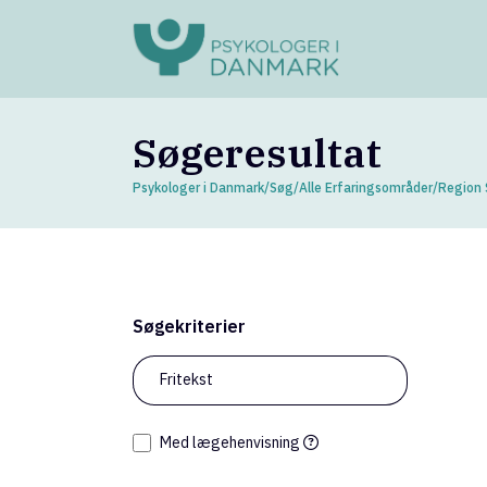
Søgeresultat
Psykologer i Danmark
/
Søg
/
Alle Erfaringsområder
/
Region
Søgekriterier
67
psy
Fritekst
Med lægehenvisning