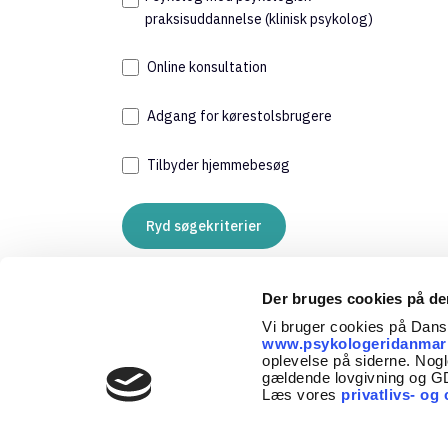
Stat
praksisuddannelse (klinisk psykolog)
730
Med
Online konsultation
Adgang for kørestolsbrugere
Tilbyder hjemmebesøg
Ryd søgekriterier
Uhr
Der bruges cookies på d
710
Vi bruger cookies på Dan
Med
www.psykologeridanmar
oplevelse på siderne. Nogl
gældende lovgivning og 
Læs vores
privatlivs- og 