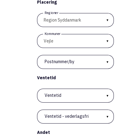
Placering
Nør
710
Regioner
Med
Kommuner
Postnummer/by
Ventetid
Ventetid
Grø
710
Med
Ventetid - vederlagsfri
Andet