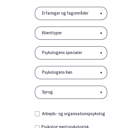
Erfaringer og fagområder
Klienttyper
Høg
700
Psykologens specialer
Med
Psykologens Køn
Sprog
Arbejds- og organisationspsykolog
Psykolog med psykologisk