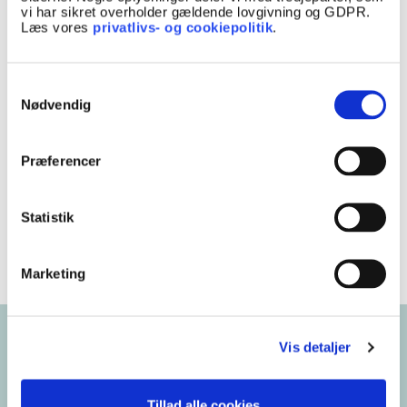
vi har sikret overholder gældende lovgivning og GDPR.
Læs vores
privatlivs- og cookiepolitik
.
Samtykkevalg
Mellemlederen i det evige dilemma
Nødvendig
Det er ikke altid nemt at være mellemleder. Der
kan være et konstant krydspres, når man skal
Præferencer
forvalte modsatrettede interesser. Samtidig
kan det være en ensom post.
Statistik
Emne:
Arbejdsliv
Marketing
Vis detaljer
Tillad alle cookies