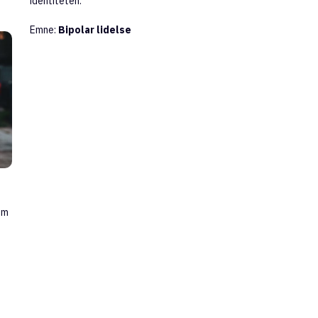
identiteten.
Emne:
Bipolar lidelse
em