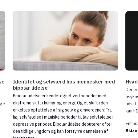
se
Identitet og selvværd hos mennesker med
Hvad
bipolar lidelse
Der er
Bipolar lidelse er kendetegnet ved perioder med
psykos
ekstreme skift i humør og energi. Og et skift i den
ige
udsat 
enkeltes opfattelse af sig selv og omverdenen: Fra
kan hå
høj selvfølelse i maniske perioder til lav selvfølelse i
Emne
depressive perioder. Bipolar lidelse debuterer ofte i
Skizo
den tidlige ungdom og kan forstyrre dannelsen af