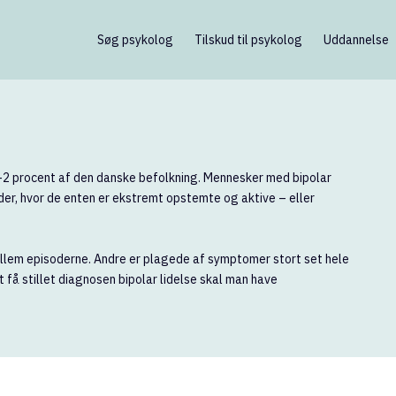
Søg psykolog
Tilskud til psykolog
Uddannelse
1-2 procent af den danske befolkning. Mennesker med bipolar
er, hvor de enten er ekstremt opstemte og aktive – eller
llem episoderne. Andre er plagede af symptomer stort set hele
t få stillet diagnosen bipolar lidelse skal man have
.