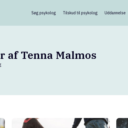
Søg psykolog
Tilskud til psykolog
Uddannelse
er af Tenna Malmos
g