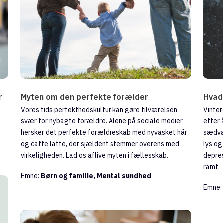
r
Myten om den perfekte forælder
Hvad
Vores tids perfekthedskultur kan gøre tilværelsen
Vinter
svær for nybagte forældre. Alene på sociale medier
efter 
hersker det perfekte forældreskab med nyvasket hår
sædvan
og caffe latte, der sjældent stemmer overens med
lys og
virkeligheden. Lad os aflive myten i fællesskab.
depres
ramt.
Emne:
Børn og familie, Mental sundhed
Emne