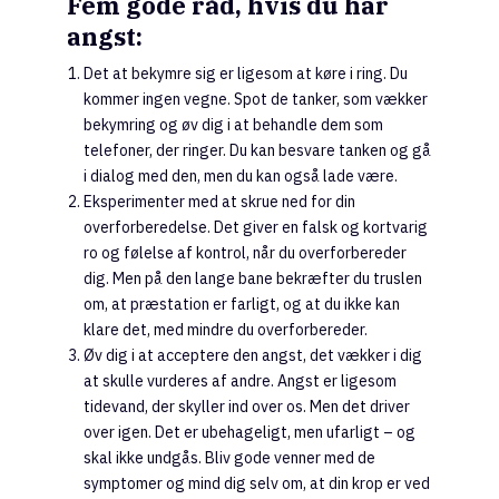
Fem gode råd, hvis du har
angst:
Det at bekymre sig er ligesom at køre i ring. Du
kommer ingen vegne. Spot de tanker, som vækker
bekymring og øv dig i at behandle dem som
telefoner, der ringer. Du kan besvare tanken og gå
i dialog med den, men du kan også lade være.
Eksperimenter med at skrue ned for din
overforberedelse. Det giver en falsk og kortvarig
ro og følelse af kontrol, når du overforbereder
dig. Men på den lange bane bekræfter du truslen
om, at præstation er farligt, og at du ikke kan
klare det, med mindre du overforbereder.
Øv dig i at acceptere den angst, det vækker i dig
at skulle vurderes af andre. Angst er ligesom
tidevand, der skyller ind over os. Men det driver
over igen. Det er ubehageligt, men ufarligt – og
skal ikke undgås. Bliv gode venner med de
symptomer og mind dig selv om, at din krop er ved