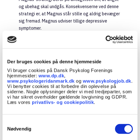
og ubehag skal undgås. Konsekvenserne ved denne
strategi er, at Magnus står stille og aldrig bevæger
sig fremad. Magnus udviser tillige depressive
symptomer.
Han er trist og modløs over for fremtiden og
bebrejder sig selv for alle fortidens fiaskoer. Han har
trukket sig socialt, da han gruer for andres
spørgsmål om, hvordan det går, og hvad han laver.
Der bruges cookies på denne hjemmeside
Vi bruger cookies på Dansk Psykolog Forenings
hjemmesider:
www.dp.dk
,
Fra nervøsitet til angst
www.psykologeridanmark.dk
og
www.psykologjob.dk
.
Vi benytter cookies til at forbedre din oplevelse på
Overgangen mellem nervøsitet og
siderne. Nogle oplysninger deler vi med tredjeparter, som
præstationsangst er glidende – og der er tale om
vi har sikret overholder gældende lovgivning og GDPR.
Læs vores
privatlivs- og cookiepolitik
.
et kontinuum – hvor gængs nervøsitet bevæger sig
over i angst med stigende sværhedsgrad.
Stort set alle oplever at prøve at blive nervøse, når
Samtykkevalg
Nødvendig
man skal præstere. Sommerfugle i maven.
Hjertebanken. Svedige håndflader. Det er helt