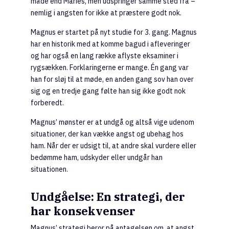
måde end Maries, men udspringer samme sted fra –
nemlig i angsten for ikke at præstere godt nok.
Magnus er startet på nyt studie for 3. gang. Magnus
har en historik med at komme bagud i afleveringer
og har også en lang række aflyste eksaminer i
rygsækken. Forklaringerne er mange. Én gang var
han for sløj til at møde, en anden gang sov han over
sig og en tredje gang følte han sig ikke godt nok
forberedt.
Magnus’ mønster er at undgå og altså vige udenom
situationer, der kan vække angst og ubehag hos
ham. Når der er udsigt til, at andre skal vurdere eller
bedømme ham, udskyder eller undgår han
situationen.
Undgåelse: En strategi, der
har konsekvenser
Magnus’ strategi beror på antagelsen om, at angst