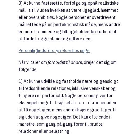
3) At kunne fastsætte, forfølge og opnå realistiske
mål i sit liv uden hverken at være ligeglad, hæmmet
eller overambitiøs. Nogle personer er overdrevent
målrettede på en perfektionistisk måde, mens andre
er mere hæmmede og tilbageholdende i forhold til
at turde lægge planer og udføre dem.
Personlighedsforstyrrelser hos unge
Når vi taler om
forholdet til andre
, drejer det sig om
følgende:
1) At kunne udvikle og fastholde nære og gensidigt
tilfredsstillende relationer, inklusive venskaber og
fungere i et parforhold. Nogle personer giver for
eksempel meget af sig selv i nære relationer uden
at få noget igen, mens andre i højere grad tager til
sig uden at give noget igen. Det kan ofte ende i
mønstre, som gang på gang fører til brudte
relationer eller belastning.