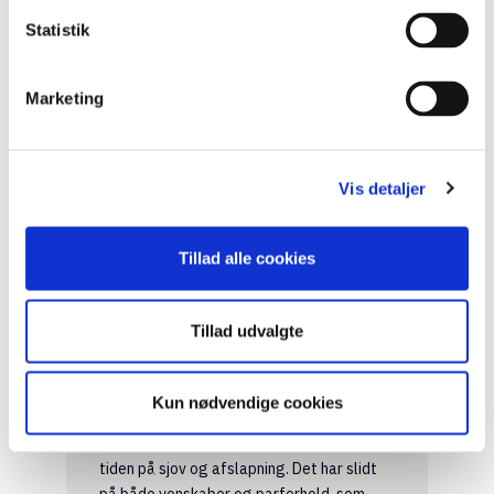
personlighedsforstyrrelse
Statistik
Joanna er en 23-årig studerende, som altid
har klaret sig godt i skolen. Siden 9. klasse
har hun søgt at få de højeste karakterer i
Marketing
klassen og har altid forsøgt at undgå
gruppearbejde, så andre ikke sænkede
hendes niveau og påvirkede hendes
Vis detaljer
arbejdsproces. Når hun i gymnasiet og på
universitetet var tvunget til at lave
gruppeprojekter, endte hun som regel med
Tillad alle cookies
at skrive det meste på vegne af hele
gruppen for at sikre, at alt var perfekt.
Tillad udvalgte
Joanna har et par nære veninder og har
haft to længerevarende forhold, men
hendes tilværelse handler mest om at
Kun nødvendige cookies
være flittig med studierne og optjene
penge gennem fritidsjobs uden at spilde
tiden på sjov og afslapning. Det har slidt
på både venskaber og parforhold, som