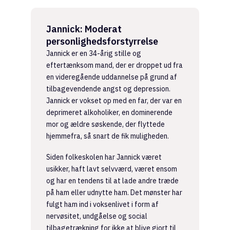
Jannick: Moderat
personlighedsforstyrrelse
Jannick er en 34-årig stille og
eftertænksom mand, der er droppet ud fra
en videregående uddannelse på grund af
tilbagevendende angst og depression.
Jannick er vokset op med en far, der var en
deprimeret alkoholiker, en dominerende
mor og ældre søskende, der flyttede
hjemmefra, så snart de fik muligheden.
Siden folkeskolen har Jannick været
usikker, haft lavt selvværd, været ensom
og har en tendens til at lade andre træde
på ham eller udnytte ham. Det mønster har
fulgt ham ind i voksenlivet i form af
nervøsitet, undgåelse og social
tilbagetrækning for ikke at blive gjort til