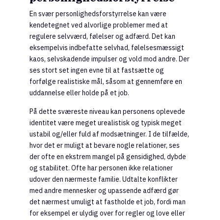
En svær personlighedsforstyrrelse kan være
kendetegnet ved alvorlige problemer med at
regulere selvværd, følelser og adfærd. Det kan
eksempelvis indbefatte selvhad, følelsesmæssigt
kaos, selvskadende impulser og vold mod andre. Der
ses stort set ingen evne til at fastsætte og
forfølge realistiske mål, såsom at gennemføre en
uddannelse eller holde på et job.
På dette sværeste niveau kan personens oplevede
identitet være meget urealistisk og typisk meget
ustabil og/eller fuld af modsætninger. I de tilfælde,
hvor det er muligt at bevare nogle relationer, ses
der ofte en ekstrem mangel på gensidighed, dybde
og stabilitet. Ofte har personen ikke relationer
udover den nærmeste familie. Udtalte konflikter
med andre mennesker og upassende adfærd gør
det nærmest umuligt at fastholde et job, fordi man
for eksempel er ulydig over for regler og love eller