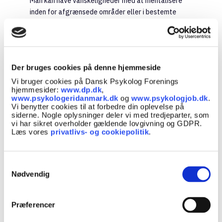
Man kan have vanskeligheder med at mentalisere
inden for afgrænsede områder eller i bestemte
relationer. At mentalisere er evnen til at forstå sig
selv og andre ud fra det mentale; tanker, følelser,
ønsker. Der kan også være en nedsat evne til at
mærke ens egen vrede, der kan være forbundet med
Der bruges cookies på denne hjemmeside
underdanighed og konfliktskyhed, som kan spænde
ben for et tilfredsstillende liv, hvor man får opfyldt
Vi bruger cookies på Dansk Psykolog Forenings
hjemmesider:
www.dp.dk
,
sine behov.
www.psykologeridanmark.dk
og
www.psykologjob.dk
.
Vi benytter cookies til at forbedre din oplevelse på
Endelig kan der i følelsesmæssigt pressede
siderne. Nogle oplysninger deler vi med tredjeparter, som
situationer ske forvrængninger i selvopfattelsen af
vi har sikret overholder gældende lovgivning og GDPR.
Læs vores
privatlivs- og cookiepolitik
.
og synet på andre, men uden at det på nogen måde
får psykoselignende eller paranoid karakter. En let
personlighedsforstyrrelse er typisk ikke forbundet
Samtykkevalg
med væsentlig selvskade eller aggression mod
Nødvendig
andre.
Præferencer
Joanna: Let