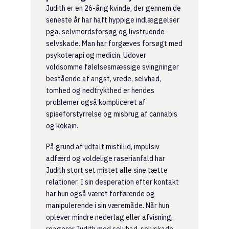
Judith er en 26-årig kvinde, der gennem de
seneste år har haft hyppige indlæggelser
pga. selvmordsforsøg og livstruende
selvskade. Man har forgæves forsøgt med
psykoterapi og medicin. Udover
voldsomme følelsesmæssige svingninger
bestående af angst, vrede, selvhad,
tomhed og nedtrykthed er hendes
problemer også kompliceret af
spiseforstyrrelse og misbrug af cannabis
og kokain.
På grund af udtalt mistillid, impulsiv
adfærd og voldelige raserianfald har
Judith stort set mistet alle sine tætte
relationer. I sin desperation efter kontakt
har hun også været forførende og
manipulerende i sin væremåde. Når hun
oplever mindre nederlag eller afvisning,
reagerer Judith med selvhad, selvskade