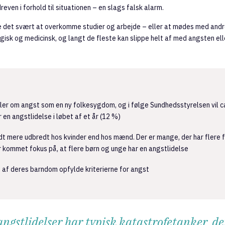
reven i forhold til situationen – en slags falsk alarm.
e det svært at overkomme studier og arbejde – eller at mødes med and
isk og medicinsk, og langt de fleste kan slippe helt af med angsten ell
aler om angst som en ny folkesygdom, og i følge Sundhedsstyrelsen vil 
r en angstlidelse i løbet af et år (12 %)
lidt mere udbredt hos kvinder end hos mænd. Der er mange, der har flere 
er kommet fokus på, at flere børn og unge har en angstlidelse
et af deres barndom opfylde kriterierne for angst
gstlidelser har typisk katastrofetanker, det