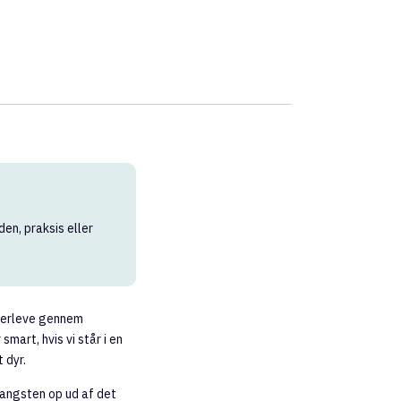
den, praksis eller
overleve gennem
mart, hvis vi står i en
 dyr.
 angsten op ud af det