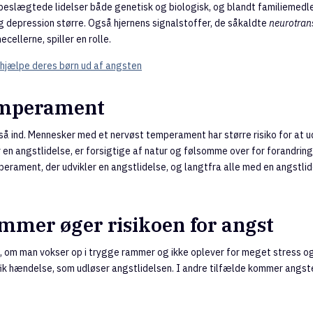
beslægtede lidelser både genetisk og biologisk, og blandt familiemedl
 depression større. Også hjernens signalstoffer, de såkaldte
neurotran
cellerne, spiller en rolle.
 hjælpe deres børn ud af angsten
emperament
å ind. Mennesker med et nervøst temperament har større risiko for at ud
 en angstlidelse, er forsigtige af natur og følsomme over for forandring
erament, der udvikler en angstlidelse, og langtfra alle med en angstlid
mmer øger risikoen for angst
 om man vokser op i trygge rammer og ikke oplever for meget stress og
ifik hændelse, som udløser angstlidelsen. I andre tilfælde kommer angst