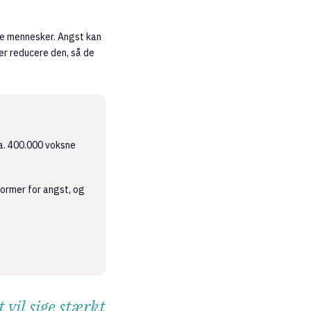
re mennesker. Angst kan
er reducere den, så de
ca. 400.000 voksne
former for angst, og
 vil sige stærkt