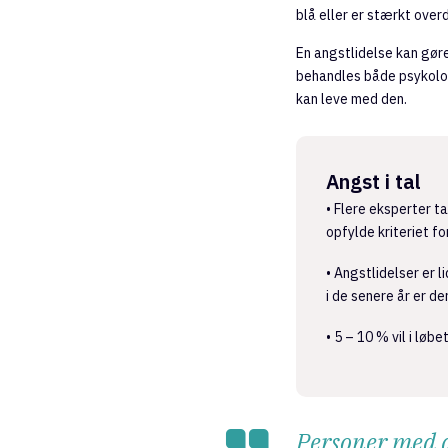
blå eller er stærkt overd
En angstlidelse kan gør
behandles både psykolog
kan leve med den.
Angst i tal
• Flere eksperter t
opfylde kriteriet fo
• Angstlidelser er 
i de senere år er d
• 5 – 10 % vil i løb
Personer med an