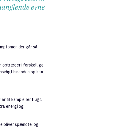
 manglende evne
symptomer, der går så
optræder i forskellige
sidigt hinanden og kan
r til kamp eller flugt.
tra energi og
ne bliver spændte, og