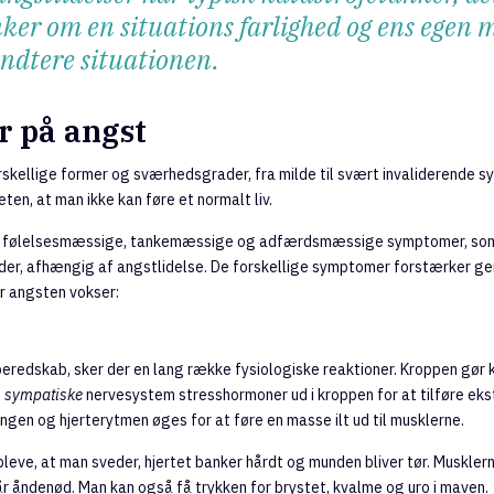
ker om en situations farlighed og ens egen
åndtere situationen.
 på angst
orskellige former og sværhedsgrader, fra milde til svært invaliderende 
ten, at man ikke kan føre et normalt liv.
e, følelsesmæssige, tankemæssige og adfærdsmæssige symptomer, som 
r, afhængig af angstlidelse. De forskellige symptomer forstærker gen
vor angsten vokser:
eredskab, sker der en lang række fysiologiske reaktioner. Kroppen gør kla
t
sympatiske
nervesystem stresshormoner ud i kroppen for at tilføre eks
gen og hjerterytmen øges for at føre en masse ilt ud til musklerne.
leve, at man sveder, hjertet banker hårdt og munden bliver tør. Muskler
år åndenød. Man kan også få trykken for brystet, kvalme og uro i maven.