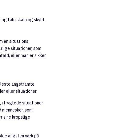
sk og føle skam og skyld.
m en situations
rlige situationer, som
fald, eller man er sikker
fleste angstramte
r eller situationer.
i frygtede situationer
ed mennesker, som
er sine kropslige
holde angsten væk på