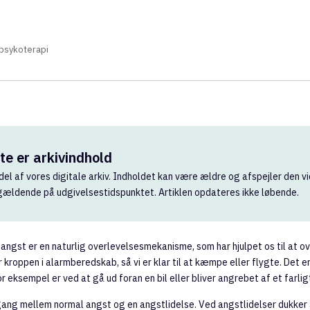
 psykoterapi
e er arkivindhold
del af vores digitale arkiv. Indholdet kan være ældre og afspejler den vi
 gældende på udgivelsestidspunktet. Artiklen opdateres ikke løbende.
 angst er en naturlig overlevelsesmekanisme, som har hjulpet os til at 
kroppen i alarmberedskab, så vi er klar til at kæmpe eller flygte. Det er s
for eksempel er ved at gå ud foran en bil eller bliver angrebet af et farligt
gang mellem normal angst og en angstlidelse. Ved angstlidelser dukker