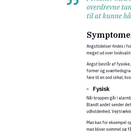
overdrevne tan
til at kunne h
Symptomer
Angstlidelser findes i f
meget ud over livskvalite
Angst består af fysisk
former og sværhedsgrade
føre til en ond cirkel, h
Fysisk
Når kroppen går i alarmb
Blandt andet sender de
udholdenhed. Vejrtræknin
Man kan for eksempel op
man bliver svimmel og f