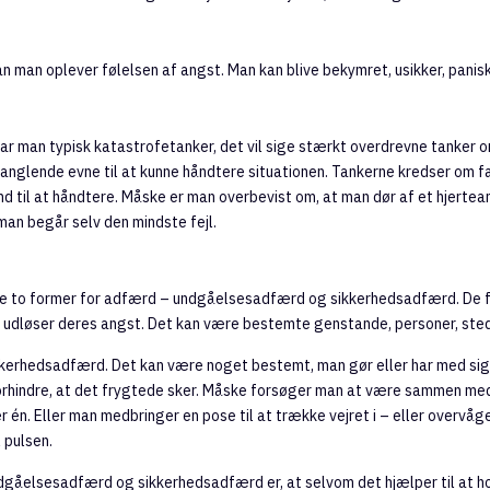
dan man oplever følelsen af angst. Man kan blive bekymret, usikker, pani
har man typisk katastrofetanker, det vil sige stærkt overdrevne tanker o
nglende evne til at kunne håndtere situationen. Tankerne kredser om fa
nd til at håndtere. Måske er man overbevist om, at man dør af et hjertean
s man begår selv den mindste fejl.
te to former for adfærd – undgåelsesadfærd og sikkerhedsadfærd. De 
 udløser deres angst. Det kan være bestemte genstande, personer, stede
kerhedsadfærd. Det kan være noget bestemt, man gør eller har med sig, 
 forhindre, at det frygtede sker. Måske forsøger man at være sammen m
r én. Eller man medbringer en pose til at trække vejret i – eller overvåg
 pulsen.
gåelsesadfærd og sikkerhedsadfærd er, at selvom det hjælper til at 