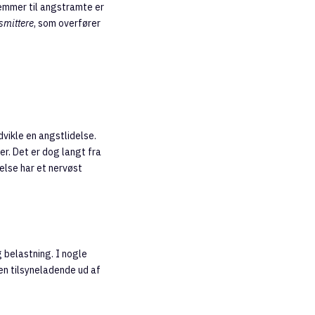
emmer til angstramte er
smittere
, som overfører
vikle en angstlidelse.
er. Det er dog langt fra
else har et nervøst
 belastning. I nogle
en tilsyneladende ud af