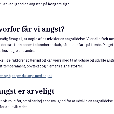
 til at vedligeholde angsten på længere sigt.
orfor får vi angst?
ydig årsag til, at nogle af os udvikler en angstlidelse.
Vi er alle født m
der sætter kroppen i alarmberedskab, når der er fare på færde. Meget 
 hos nogle end andre.
kellige faktorer spiller ind og kan være med til at udløse og udvikle ang
dt temperament, opvækst og hjernens signalstoffer.
r og hjælper du unge med angst
ngst er arveligt
en vis rolle for, om vi har høj sandsynlighed for at udvikle en angstlidelse
or at udvikle den.