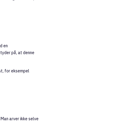
ed en
tyder på, at denne
st, for eksempel
. Man arver ikke selve