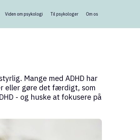
Viden om psykologi
Til psykologer
Om os
ustyrlig. Mange med ADHD har
r eller gøre det færdigt, som
ADHD - og huske at fokusere på