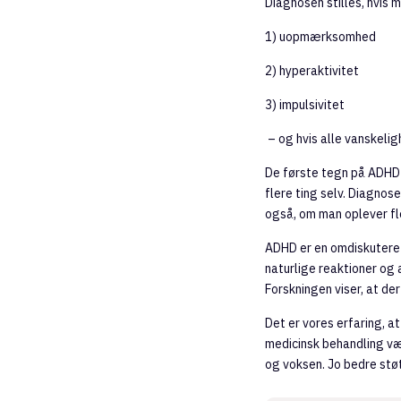
Diagnosen stilles, hvis
1) uopmærksomhed
2) hyperaktivitet
3) impulsivitet
– og hvis alle vanskeligh
De første tegn på ADHD vi
flere ting selv. D
iagnose
også, om man oplever fl
ADHD er en omdiskuteret 
naturlige reaktioner og
Forskningen viser, at de
Det er vores erfaring, 
medicinsk behandling vær
og voksen. Jo bedre støt