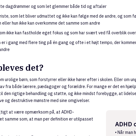
fte dagdrømmer og som let glemmer både tid og aftaler
iste, som let bliver udmattet og ikke kan følge med de andre, og som fø
an eller hun ikke kan overkomme det samme som andre
m ikke kan fastholde eget fokus og som har svært ved få overblik ove
 er i gang med flere ting på én gang og ofte i et højt tempo, der kommer
andre
leves det?
 urolige børn, som forstyrrer eller ikke hører efter i skolen. Eller om un
av fra både lærere, pædagoger og forældre. For mange er det en hjælp a
 til den rigtige behandling og støtte, og ikke mindst forebygge, at lidelsen
ve og destruktive mønstre med sine omgivelser.
igtigt at være opmærksom på, at ADHD-
et samme som, at man per definition er utilpasset
ADHD 
• Når man 