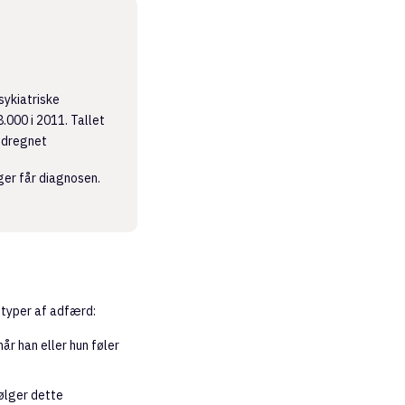
sykiatriske
.000 i 2011. Tallet
medregnet
ger får diagnosen.
 typer af adfærd:
når han eller hun føler
ølger dette