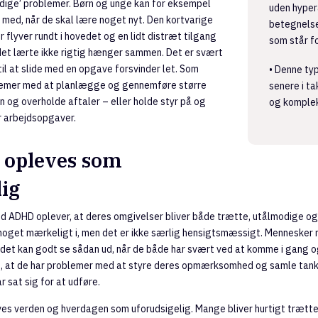
dige’ problemer. Børn og unge kan for eksempel
uden hyper
 med, når de skal lære noget nyt. Den kortvarige
betegnels
r flyver rundt i hovedet og en lidt distræt tilgang
som står fo
 det lærte ikke rigtig hænger sammen. Det er svært
 til at slide med en opgave forsvinder let. Som
• Denne ty
lemer med at planlægge og gennemføre større
senere i t
en og overholde aftaler – eller holde styr på og
og komplek
r arbejdsopgaver.
 opleves som
lig
 ADHD oplever, at deres omgivelser bliver både trætte, utålmodige og
 noget mærkeligt i, men det er ikke særlig hensigtsmæssigt. Mennesker
det kan godt se sådan ud, når de både har svært ved at komme i gang o
, at de har problemer med at styre deres opmærksomhed og samle tanke
ar sat sig for at udføre.
es verden og hverdagen som uforudsigelig. Mange bliver hurtigt trætte 