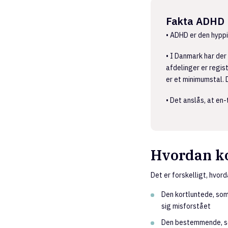
Fakta ADHD
• ADHD er den hypp
• I Danmark har der
afdelinger er regis
er et minimumstal.
• Det anslås, at en
Hvordan k
Det er forskelligt, hvor
Den kortluntede, som l
sig misforstået
Den bestemmende, so