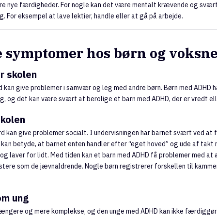
re nye færdigheder. For nogle kan det være mentalt krævende og svært
. For eksempel at lave lektier, handle eller at gå på arbejde.
e symptomer hos børn og voksn
r skolen
d kan give problemer i samvær og leg med andre børn. Børn med ADHD h
, og det kan være svært at berolige et barn med ADHD, der er vredt ell
skolen
d kan give problemer socialt. I undervisningen har barnet svært ved at f
t kan betyde, at barnet enten handler efter “eget hoved” og ude af takt 
 og laver for lidt. Med tiden kan et barn med ADHD få problemer med at 
tere som de jævnaldrende. Nogle børn registrerer forskellen til kamme
om ung
 længere og mere komplekse, og den unge med ADHD kan ikke færdiggøre 