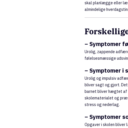
skal planlægge eller læ
almindelige hverdagsting
Forskellig
– Symptomer fø
Urolig, zappende adfær
følelsesmæssige udsving
– Symptomer i 
Urolig og impulsiv adfær
bliver sagt og gjort. De
barnet bliver hægtet af
skolematerialet og præs
stress og nederlag.
– Symptomer s
Opgaver i skolen bliver