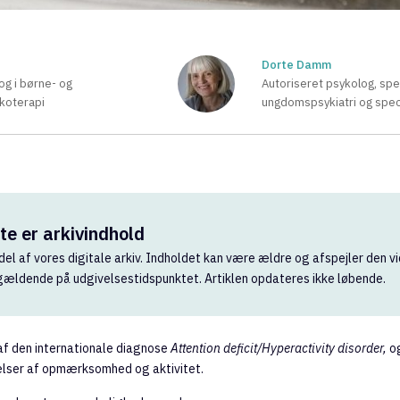
Dorte Damm
og i børne- og
Autoriseret psykolog, spe
ykoterapi
ungdomspsykiatri og speci
e er arkivindhold
del af vores digitale arkiv. Indholdet kan være ældre og afspejler den vi
 gældende på udgivelsestidspunktet. Artiklen opdateres ikke løbende.
af den internationale diagnose
Attention deficit/Hyperactivity disorder,
og
elser af opmærksomhed og aktivitet.