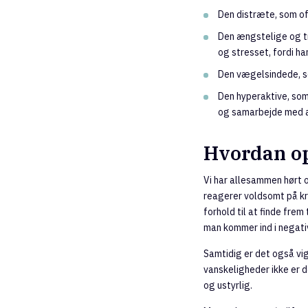
Den distræte, som o
Den ængstelige og tr
og stresset, fordi h
Den vægelsindede, so
Den hyperaktive, som
og samarbejde med 
Hvordan op
Vi har allesammen hørt om
reagerer voldsomt på kr
forhold til at finde frem
man kommer ind i negati
Samtidig er det også v
vanskeligheder ikke er d
og ustyrlig.