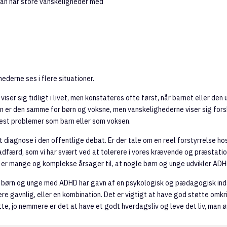
 man har store vanskeligheder med
ederne ses i flere situationer.
ser sig tidligt i livet, men konstateres ofte først, når barnet eller den u
n er den samme for børn og voksne, men vanskelighederne viser sig forsk
est problemer som barn eller som voksen.
diagnose i den offentlige debat. Er der tale om en reel forstyrrelse ho
 adfærd, som vi har svært ved at tolerere i vores krævende og præstat
r er mange og komplekse årsager til, at nogle børn og unge udvikler ADH
at børn og unge med ADHD har gavn af en psykologisk og pædagogisk inds
e gavnlig, eller en kombination. Det er vigtigt at have god støtte omkr
te, jo nemmere er det at have et godt hverdagsliv og leve det liv, man ø