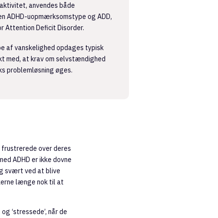
aktivitet, anvendes både
en ADHD-uopmærksomstype og ADD,
r Attention Deficit Disorder.
pe af vanskelighed opdages typisk
akt med, at krav om selvstændighed
s problemløsning øges.
 frustrerede over deres
 med ADHD er ikke dovne
g svært ved at blive
rne længe nok til at
og ‘stressede’, når de