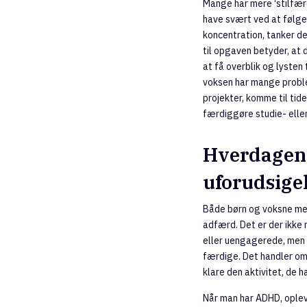
Mange har mere ‘stilfær
have svært ved at følge
koncentration, tanker de
til opgaven betyder, at
at få overblik og lysten
voksen har mange prob
projekter, komme til tid
færdiggøre studie- elle
Hverdagen
uforudsige
Både børn og voksne med
adfærd. Det er der ikke
eller uengagerede, men 
færdige. Det handler om
klare den aktivitet, de h
Når man har ADHD, oplev