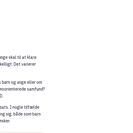
nge skal til at klare
elligt. Det varierer
s børn og unge eller om
ionsorienterede samfund?
D.
ats. I nogle tilfælde
ing sig, både som barn
nsker.