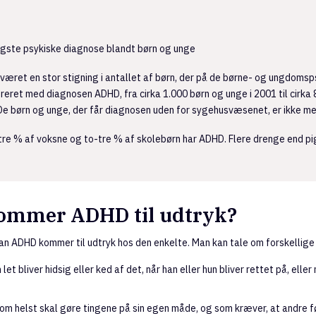
igste psykiske diagnose blandt børn og unge
 været en stor stigning i antallet af børn, der på de børne- og ungdomsp
treret med diagnosen ADHD, fra cirka 1.000 børn og unge i 2001 til cirka 8
 De børn og unge, der får diagnosen uden for sygehusvæsenet, er ikke 
-tre % af voksne og to-tre % af skolebørn har ADHD. Flere drenge end pi
ommer ADHD til udtryk?
dan ADHD kommer til udtryk hos den enkelte. Man kan tale om forskellige
et bliver hidsig eller ked af det, når han eller hun bliver rettet på, eller 
m helst skal gøre tingene på sin egen måde, og som kræver, at andre f