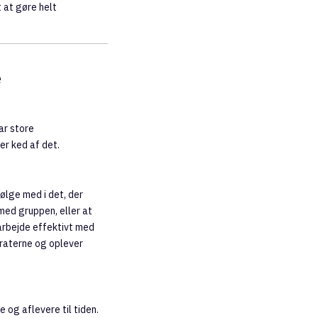
 at gøre helt
e
ar store
er ked af det.
ølge med i det, der
med gruppen, eller at
arbejde effektivt med
raterne og oplever
og aflevere til tiden.