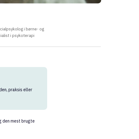
cialpsykolog i børne- og
alist i psykoterapi
den, praksis eller
 den mest brugte