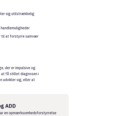
ler sig utilstrækkelig
r handlemuligheder
 til at forstyrre samvær
ge, der er impulsive og
t få stillet diagnosen i
 udvikler sig, eller at
og ADD
har en opmærksomhedsforstyrrelse