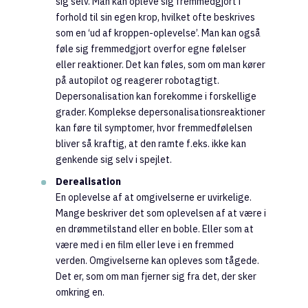
sig selv. Man kan opleve sig fremmedgjort i
forhold til sin egen krop, hvilket ofte beskrives
som en ‘ud af kroppen-oplevelse’. Man kan også
føle sig fremmedgjort overfor egne følelser
eller reaktioner. Det kan føles, som om man kører
på autopilot og reagerer robotagtigt.
Depersonalisation kan forekomme i forskellige
grader. Komplekse depersonalisationsreaktioner
kan føre til symptomer, hvor fremmedfølelsen
bliver så kraftig, at den ramte f.eks. ikke kan
genkende sig selv i spejlet.
Derealisation
En oplevelse af at omgivelserne er uvirkelige.
Mange beskriver det som oplevelsen af at være i
en drømmetilstand eller en boble. Eller som at
være med i en film eller leve i en fremmed
verden. Omgivelserne kan opleves som tågede.
Det er, som om man fjerner sig fra det, der sker
omkring en.