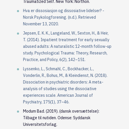
Traumatized Self. New York: Northon.
Hva er dissosiasjon og dissosiative lidelser? -
Norsk Psykologforening. (n.d.). Retrieved
November 13, 2020.
Jepsen, E. K. K., Langeland, W., Sexton, H., & Heir,
T. (2014). Inpatient treatment for early sexually
abused adults: A naturalistic 12-month follow-up
study. Psychological Trauma: Theory, Research,
Practice, and Policy, 6(2), 142–151.
Lyssenko, L., Schmahl, C., Bockhacker, L.,
Vonderlin, R., Bohus, M., & Kleindienst, N. (2018).
Dissociation in psychiatric disorders: A meta-
analysis of studies using the dissociative
experiences scale. American Journal of
Psychiatry, 175(1), 37–46.
Modum Bad. (2019). (dansk oversættelse):
Tilbage til nutiden. Odense: Syddansk
Universitetsforlag.