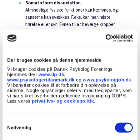
Somatoform dissociation
Almindelige fysiske funktioner kan hæmmes, og
sanserne kan svækkes. F.eks. kan man miste
hørelse eller syn. Evnen til at bevæge kroppen
eller dele af kroppen kan svækkes, uden at der
er en påviselig fysisk årsag. Tab af
smertefølelse er almindeligt. En del oplever
også påtrængende, uforklarlige fysiske
Der bruges cookies på denne hjemmeside
symptomer, som f.eks. pludselig smerte, øget
svedproduktion, kriblen, kvalme og
Vi bruger cookies på Dansk Psykolog Forenings
hjemmesider:
www.dp.dk
,
krampeanfald.
www.psykologeridanmark.dk
og
www.psykologjob.dk
.
Dissociativ identitetstilstand
Vi benytter cookies til at forbedre din oplevelse på
siderne. Nogle oplysninger deler vi med tredjeparter, som
Identitetsoplevelsen er usammenhængende, og
vi har sikret overholder gældende lovgivning og GDPR.
der er flere distinkte personlighedstilstande, der
Læs vores
privatlivs- og cookiepolitik
.
hver især har selvoplevelser, minder og
adfærdsmønstre. Personlighedstilstandene kan
opleves i det indre og kan føre til skifte i, hvem
Samtykkevalg
Nødvendig
personen oplever sig som. Et skift i adfærd,
bevægemønster eller toneleje kan i nogle