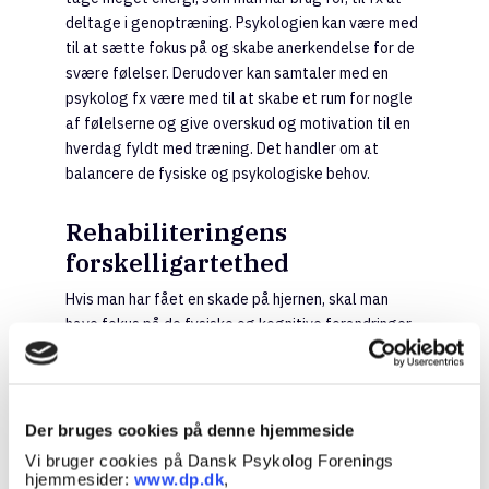
deltage i genoptræning. Psykologien kan være med
til at sætte fokus på og skabe anerkendelse for de
svære følelser. Derudover kan samtaler med en
psykolog fx være med til at skabe et rum for nogle
af følelserne og give overskud og motivation til en
hverdag fyldt med træning. Det handler om at
balancere de fysiske og psykologiske behov.
Rehabiliteringens
forskelligartethed
Hvis man har fået en skade på hjernen, skal man
have fokus på de fysiske og kognitive forandringer.
Men man skal også have fokus på den krise, man
står i. Undervejs i genoptræningen bliver
forandringerne tydeligere. Man får måske blik for,
hvordan man selv, livet og andre er forandret. Her
Der bruges cookies på denne hjemmeside
kan man opleve behov for støttende samtaler til at
Vi bruger cookies på Dansk Psykolog Forenings
finde sig selv i de nye omstændigheder og
hjemmesider:
www.dp.dk
,