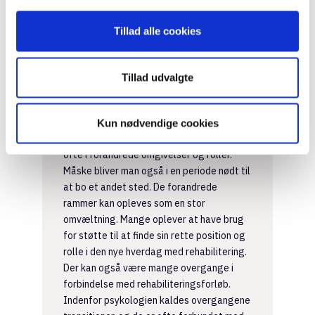
tab af funktionsniveau
Tillad alle cookies
forandret identitet
nye roller og relationer.
Tillad udvalgte
At være i rehabilitering
Kun nødvendige cookies
Nå man er i rehabilitering, befinder man sig
ofte i forandrede omgivelser og roller.
Måske bliver man også i en periode nødt til
at bo et andet sted. De forandrede
rammer kan opleves som en stor
omvæltning. Mange oplever at have brug
for støtte til at finde sin rette position og
rolle i den nye hverdag med rehabilitering.
Der kan også være mange overgange i
forbindelse med rehabiliteringsforløb.
Indenfor psykologien kaldes overgangene