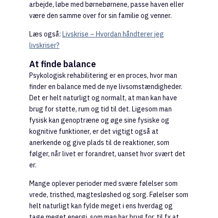
arbejde, løbe med børnebørnene, passe haven eller
være den samme over for sin familie og venner.
Læs også:
Livskrise – Hvordan håndterer jeg
livskriser?
At finde balance
Psykologisk rehabilitering er en proces, hvor man
finder en balance med de nye livsomstændigheder.
Det er helt naturligt og normalt, at man kan have
brug for støtte, rum og tid til det. Ligesom man
fysisk kan genoptræne og øge sine fysiske og
kognitive funktioner, er det vigtigt også at
anerkende og give plads til de reaktioner, som
følger, når livet er forandret, uanset hvor svært det
er.
Mange oplever perioder med svære følelser som
vrede, tristhed, magtesløshed og sorg. Følelser som
helt naturligt kan fylde meget i ens hverdag og
tage meget energi, som man har brug for, til fx at