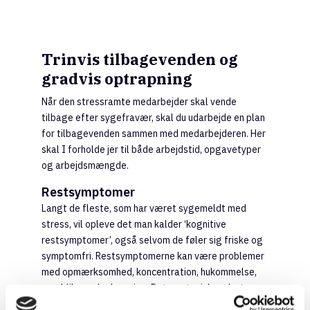
Trinvis tilbagevenden og
gradvis optrapning
Når den stressramte medarbejder skal vende
tilbage efter sygefravær, skal du udarbejde en plan
for tilbagevenden sammen med medarbejderen. Her
skal I forholde jer til både arbejdstid, opgavetyper
og arbejdsmængde.
Restsymptomer
Langt de fleste, som har været sygemeldt med
stress, vil opleve det man kalder ‘kognitive
restsymptomer’, også selvom de føler sig friske og
symptomfri. Restsymptomerne kan være problemer
med opmærksomhed, koncentration, hukommelse,
overblik og planlægning. Det ses typisk ved, at
medarbejderen kan have svært ved at planlægge