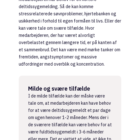
deltidssygemelding. Så de kan komme
stressrelaterede søvnproblemer, hjertebanken og
usikkerhed i forhold til egen formåen til livs. Eller der
kan være tale om svære tilfælde. Hvor
medarbejderen, der har været alvorligt
overbelastet gennem længere tid, er på kanten af
et sammenbrud. Det kan være med mørke tanker om
fremtiden, angstsymptomer og massive
udfordringer med overblik og koncentration.
Milde og svære tilfælde
I de milde tilfælde kan der måske være
tale om, at medarbejderen kan have behov
for at være deltidssygemeldt et par dage
om ugen henover 1-2 måneder. Mens der i
de sværere tilfælde kan være behov for at
være fuldtidssygemeldt i 3-6 måneder
eller mere. Det er vigtigt at vide, at ikke to