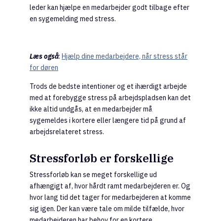
leder kan hjælpe en medarbejder godt tilbage efter
en sygemelding med stress.
Læs også
:
Hjælp dine medarbejdere, når stress står
for døren
Trods de bedste intentioner og et ihærdigt arbejde
med at forebygge stress på arbejdspladsen kan det
ikke altid undgås, at en medarbejder må
sygemeldes i kortere eller længere tid på grund af
arbejdsrelateret stress.
Stressforløb er forskellige
Stressforløb kan se meget forskellige ud
afhængigt af, hvor hårdt ramt medarbejderen er. Og
hvor lang tid det tager for medarbejderen at komme
sig igen. Der kan være tale om milde tilfælde, hvor
medarbejderen har behov for en kortere