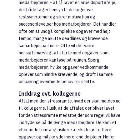
medarbejderen – at få lavet en arbejdsportefølje,
der både tager hensyn til de kognitive
restsymptomer og sikrer motivation og
succesoplevelser hos medarbejderen. Det handler
ofte om at undgå komplekse opgaver med højt
tempo, mange akutte deadlines og krævende
samarbejdspartnere. Ofte vil det være
hensigtsmæssigt at starte med opgaver, som
medarbejderen kan løse på rutinen. Spørg
medarbejderen, hvilke opgaver vedkommende
oplever som mindre krævende, og drøft i samme
ombæring eventuelle behov for støtte.
Inddrag evt. kollegerne
Aftal med den stressramte, hvad der skal meldes ud
til kollegerne. Husk, at de aftaler, der bliver lavet
for den stressramte medarbejder som regel vil have
indflydelse på de øvrige medarbejdere. De kan i et
eller andet omfang risikere at skulle løfte flere
opgaver og måske yde mere, end de plejer. Her er