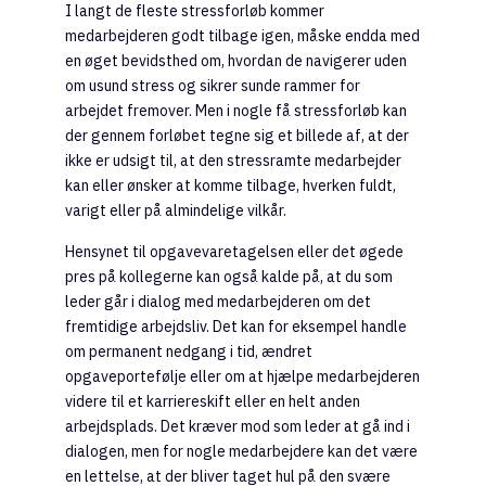
I langt de fleste stressforløb kommer
medarbejderen godt tilbage igen, måske endda med
en øget bevidsthed om, hvordan de navigerer uden
om usund stress og sikrer sunde rammer for
arbejdet fremover. Men i nogle få stressforløb kan
der gennem forløbet tegne sig et billede af, at der
ikke er udsigt til, at den stressramte medarbejder
kan eller ønsker at komme tilbage, hverken fuldt,
varigt eller på almindelige vilkår.
Hensynet til opgavevaretagelsen eller det øgede
pres på kollegerne kan også kalde på, at du som
leder går i dialog med medarbejderen om det
fremtidige arbejdsliv. Det kan for eksempel handle
om permanent nedgang i tid, ændret
opgaveportefølje eller om at hjælpe medarbejderen
videre til et karriereskift eller en helt anden
arbejdsplads. Det kræver mod som leder at gå ind i
dialogen, men for nogle medarbejdere kan det være
en lettelse, at der bliver taget hul på den svære