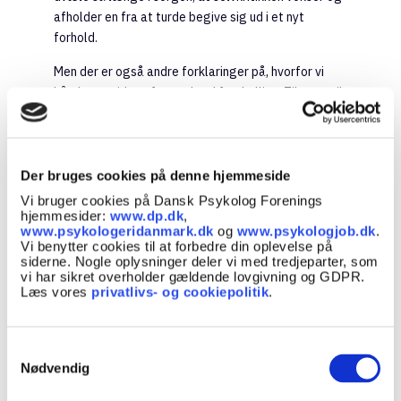
afholder en fra at turde begive sig ud i et nyt
forhold.
Men der er også andre forklaringer på, hvorfor vi
håndterer tiden efter et brud forskelligt. Tiltroen til,
at man kan finde en ny kæreste, spiller ind på,
hvordan man håndterer det.
Har man en fundamental tillid til relationer, som er
Der bruges cookies på denne hjemmeside
grundlagt i barndommen og det, der kaldes et trygt
Vi bruger cookies på Dansk Psykolog Forenings
tilknytningsmønster, er der større chance for at
hjemmesider:
www.dp.dk
,
komme helskindet igennem et tab af en
www.psykologeridanmark.dk
og
www.psykologjob.dk
.
Vi benytter cookies til at forbedre din oplevelse på
kærlighedspartner.
siderne. Nogle oplysninger deler vi med tredjeparter, som
vi har sikret overholder gældende lovgivning og GDPR.
Har man derimod oplevet en utryg tilknytning i
Læs vores
privatlivs- og cookiepolitik
.
opvæksten, er der større risiko for, at et
kærestebrud giver flere psykiske skrammer og
tager længere tid. Det er også mere sandsynligt, at
Samtykkevalg
personen med et utrygt tilknytningsmønster kan
Nødvendig
have et mere problematisk parforhold. Forskning i