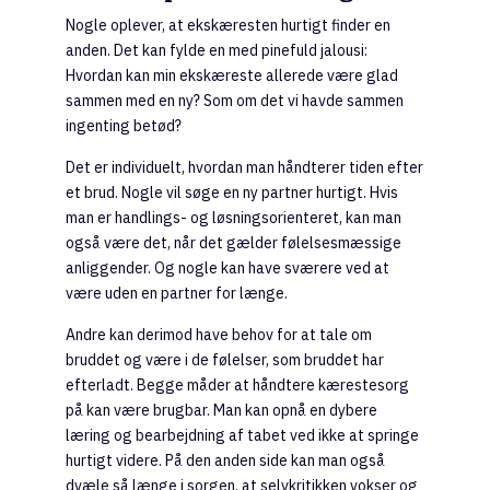
Nogle oplever, at ekskæresten hurtigt finder en
anden. Det kan fylde en med pinefuld jalousi:
Hvordan kan min ekskæreste allerede være glad
sammen med en ny? Som om det vi havde sammen
ingenting betød?
Det er individuelt, hvordan man håndterer tiden efter
et brud. Nogle vil søge en ny partner hurtigt. Hvis
man er handlings- og løsningsorienteret, kan man
også være det, når det gælder følelsesmæssige
anliggender. Og nogle kan have sværere ved at
være uden en partner for længe.
Andre kan derimod have behov for at tale om
bruddet og være i de følelser, som bruddet har
efterladt. Begge måder at håndtere kærestesorg
på kan være brugbar. Man kan opnå en dybere
læring og bearbejdning af tabet ved ikke at springe
hurtigt videre. På den anden side kan man også
dvæle så længe i sorgen, at selvkritikken vokser og