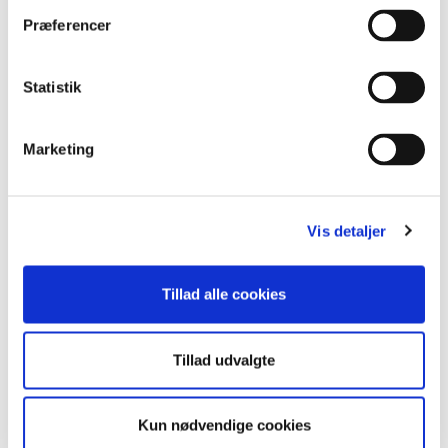
tilknytningsmønstre peger på, at op mod halvdelen
Præferencer
af alle mennesker i vores del af verden har en mere
eller mindre utryg tilknytningsstil.
Statistik
Hvornår er det tid til at gå i parterapi?
Hvor længe varer
Marketing
kærestesorg?
Der er ingen tidshorisont for, hvor længe
kærestesorg varer. Hvert menneske gennemgår
Vis detaljer
deres egen proces. Mange oplever dog ofte, at
humøret i begyndelsen tager nogle kraftige dyk.
Tillad alle cookies
Det kan svinge fra trist til vred til slet ikke at føle
noget.
Med tiden bliver svingningerne mindre og færre, og
Tillad udvalgte
efterhånden bliver humørudsvingene også mindre.
Til tider er man glad og tilfreds, til tider trist. For
Kun nødvendige cookies
mennesker, der føler stor smerte over tabet af en