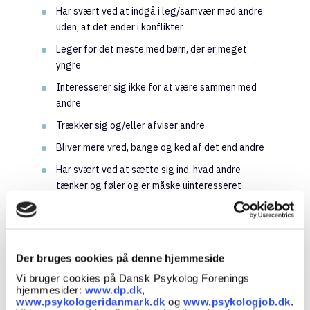
Har svært ved at indgå i leg/samvær med andre
uden, at det ender i konflikter
Leger for det meste med børn, der er meget
yngre
Interesserer sig ikke for at være sammen med
andre
Trækker sig og/eller afviser andre
Bliver mere vred, bange og ked af det end andre
Har svært ved at sætte sig ind, hvad andre
tænker og føler og er måske uinteresseret
Er så følsom overfor berøring, lyde og lugte, at
det er et problem i hverdagen
Der er mange andre tegn på forsinket udvikling, og
Der bruges cookies på denne hjemmeside
tegnene er sjældent entydige. Noter gerne ned og
tag din bekymring alvorligt.
Vi bruger cookies på Dansk Psykolog Forenings
hjemmesider:
www.dp.dk
,
www.psykologeridanmark.dk
og
www.psykologjob.dk
.