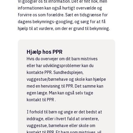
Vi googler os til information. Det er fint nok, men
informationen kan også hurtigt overvælde og
forvirre os som forældre. Sæt en tidsgrænse for
dagens bekymrings-googling, og sørg for at få
hjælp til at vurdere, om der er grund til bekymring.
Hjælp hos PPR
Hvis du overvejer om dit barn mistrives
eller har udviklingsproblemer kan du
kontakte PPR. Sundhedsplejen,
vuggestue/børnehave og skole kan hjælpe
med en henvisning til PPR. Det samme kan
egen læge. Man kan også selv tage
kontakt til PPR .
I forhold til børn og unge er det bedst at
inddrage, eller i hvert fald at orientere,
vuggestue, børnehave eller skole om
kontakt til PPR. Et barn som mistrives, vil