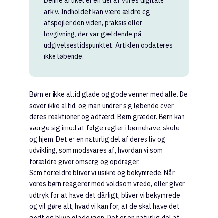
Denne artikel er en del af vores digitale
arkiv. Indholdet kan være ældre og
afspejler den viden, praksis eller
lovgivning, der var gældende på
udgivelsestidspunktet. Artiklen opdateres
ikke løbende.
Børn er ikke altid glade og gode venner med alle. De
sover ikke altid, og man undrer sig løbende over
deres reaktioner og adfærd. Børn græder. Børn kan
værge sig imod at følge regler i børnehave, skole
og hjem. Det er en naturlig del af deres liv og
udvikling, som modsvares af, hvordan vi som
forældre giver omsorg og opdrager.
Som forældre bliver vi usikre og bekymrede. Når
vores børn reagerer med voldsom vrede, eller giver
udtryk for at have det dårligt, bliver vi bekymrede
og vil gøre alt, hvad vi kan for, at de skal have det
godt og blive glade igen. Det er en naturlig del af