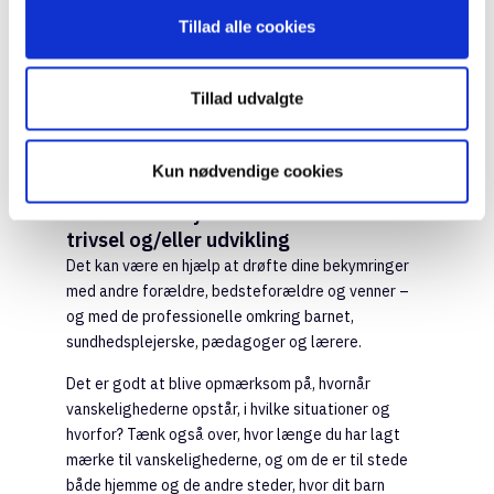
Tillad alle cookies
Sæt en tidsgrænse for dagens
bekymrings-googling, og sørg
Tillad udvalgte
for at få nogen til at hjælpe dig
med at vurdere, om du har
grund til bekymring.
Kun nødvendige cookies
Hvis du er bekymret for dit barns
trivsel og/eller udvikling
Det kan være en hjælp at drøfte dine bekymringer
med andre forældre, bedsteforældre og venner –
og med de professionelle omkring barnet,
sundhedsplejerske, pædagoger og lærere.
Det er godt at blive opmærksom på, hvornår
vanskelighederne opstår, i hvilke situationer og
hvorfor? Tænk også over, hvor længe du har lagt
mærke til vanskelighederne, og om de er til stede
både hjemme og de andre steder, hvor dit barn