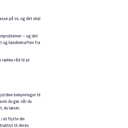
passe på os, og det skal
øvnproblemer – og det
et og handlekraften fra
 række råd til at
yd dine bekymringer til
som du gør, når du
t, du læser.
i at flytte din
uktivt til deres