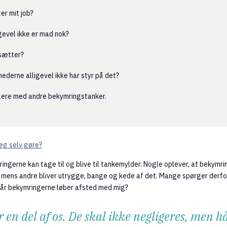
er mit job?
igevel ikke er mad nok?
rsætter?
ederne alligevel ikke har styr på det?
plere med andre bekymringstanker.
eg selv gøre?
ingerne kan tage til og blive til tankemylder. Nogle oplever, at bekymr
 mens andre bliver utrygge, bange og kede af det. Mange spørger derfor
 når bekymringerne løber afsted med mig?
 en del af os. De skal ikke negligeres, men 