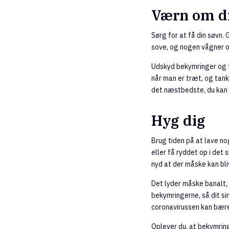
Værn om d
Sørg for at få din søvn. 
sove, og nogen vågner om
Udskyd bekymringer og ta
når man er træt, og tanke
det næstbedste, du kan 
Hyg dig
Brug tiden på at lave nog
eller få ryddet op i det
nyd at der måske kan bli
Det lyder måske banalt,
bekymringerne, så dit s
coronavirussen kan bære
Oplever du, at bekymring