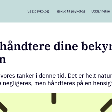
Søg psykolog
Tilskud til psykolog
Uddannelse
at håndtere dine bek
n
ores tanker i denne tid. Det er helt naturl
kke negligeres, men håndteres på en hens