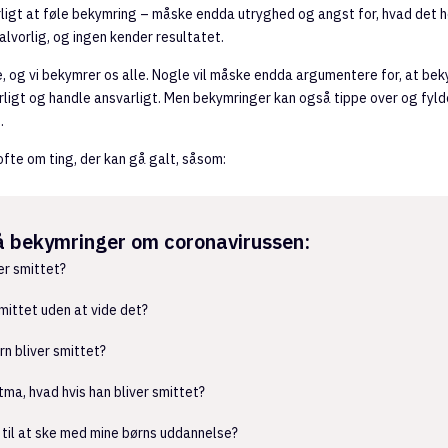
rligt at føle bekymring – måske endda utryghed og angst for, hvad det
 alvorlig, og ingen kender resultatet.
, og vi bekymrer os alle. Nogle vil måske endda argumentere for, at beky
rligt og handle ansvarligt. Men bekymringer kan også tippe over og fyld
.
fte om ting, der kan gå galt, såsom:
 bekymringer om coronavirussen:
er smittet?
smittet uden at vide det?
rn bliver smittet?
tma, hvad hvis han bliver smittet?
til at ske med mine børns uddannelse?