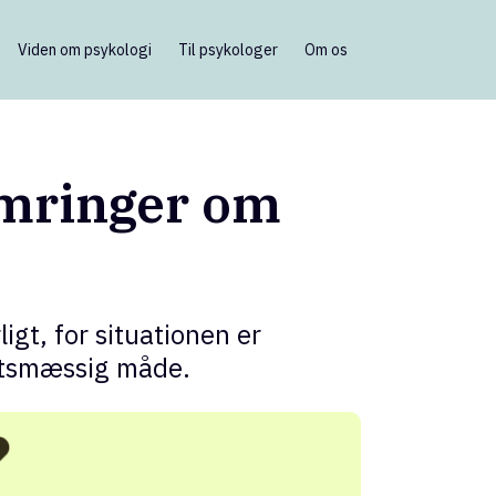
Viden om psykologi
Til psykologer
Om os
ymringer om
igt, for situationen er
igtsmæssig måde.