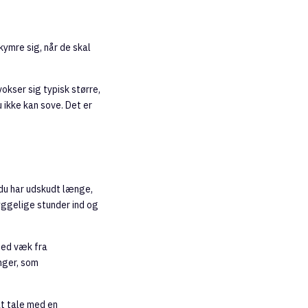
kymre sig, når de skal
okser sig typisk større,
u ikke kan sove. Det er
r du har udskudt længe,
hyggelige stunder ind og
hed væk fra
nger, som
at tale med en