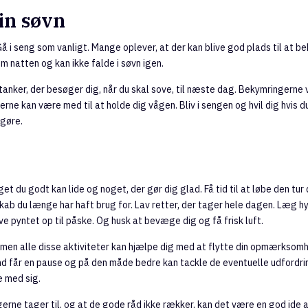
in søvn
Gå i seng som vanligt. Mange oplever, at der kan blive god plads til at be
 natten og kan ikke falde i søvn igen.
nker, der besøger dig, når du skal sove, til næste dag. Bekymringerne v
rne kan være med til at holde dig vågen. Bliv i sengen og hvil dig hvis d
gøre.
et du godt kan lide og noget, der gør dig glad. Få tid til at løbe den tu
 skab du længe har haft brug for. Lav retter, der tager hele dagen. Læg 
ve pyntet op til påske. Og husk at bevæge dig og få frisk luft.
 men alle disse aktiviteter kan hjælpe dig med at flytte din opmærksom
ind får en pause og på den måde bedre kan tackle de eventuelle udfordri
 med sig.
erne tager til, og at de gode råd ikke rækker, kan det være en god ide 