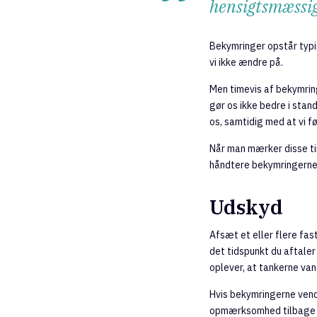
hensigtsmæssig
Bekymringer opstår typisk
vi ikke ændre på.
Men timevis af bekymrin
gør os ikke bedre i stan
os, samtidig med at vi 
Når man mærker disse tin
håndtere bekymringerne,
Udskyd
Afsæt et eller flere fa
det tidspunkt du aftale
oplever, at tankerne van
Hvis bekymringerne vender
opmærksomhed tilbage ti