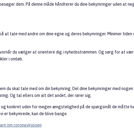
besøger dem. På denne måde håndterer du dine bekymringer uden at ne
 på at tale med andre om dine egne og deres bekymringer. Minimer tiden
hvornår du vælger at orientere dig i nyhedsstrømmen. Og sørg for at være
kler i omløb.
m du skal tale med om din bekymring. Del dine bekymringer med nogen 
ing. Og tal ellers om alt det andet, der rører sig.
ort og konkret uden for megen ængstelighed på de spørgsmål de måtte ha
 vi er bekymrede, kan de blive bange.
barn om coronavirussen