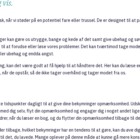
 vis.
, når vi støder på en potentiel fare eller trussel. De er designet til at 
ger kan gøre os utrygge, bange og kede af det samt give ubehag og s
d til at forudse eller løse vores problemer. Det kan tværtimod tage mod
føler ubehag og endda angst.
g, kan det være godt at få hjælp til at håndtere det. Her kan du læse en
 når de opstår, så de ikke tager overhånd og tager modet fra os.
ste tidspunkter dagligt til at give dine bekymringer opmærksomhed. Udsk
r med dig selv, flyt din opmærksomhed og engager dig i noget andet lige
drer, når du læser en bog, og du flytter din opmærksomhed tilbage til de
 tilbage, hvilket bekymringer har en tendens til at gøre, kan du øve dig 
l det, du lavede. Mange oplever på denne måde at kunne gå mere konstr